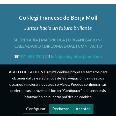
Col·legi Francesc de Borja Moll
Juntos hacia un futuro brillante
SECRETARÍA
|
MATRÍCULA
|
ORGANIZACIÓN
|
CALENDARIO
|
DIPLOMA DUAL
|
CONTACTO
☎
971 491 252
| 🖂
info@colegioborjamoll.net
ABCD EDUCACIO, S.L.
utiliza cookies propias y terceros para
obtener datos estadísticos de la navegación de nuestros
Aviso legal
usuarios y mejorar nuestros servicios. Puedes configurar tus
Política de cookies
preferencias a través del botón “Configurar” o obtener más
Gestión de cookies
información en nuestra
política de cookies
.
Política de privacidad
Declaración de accesibilidad
Configurar
Rechazar
Aceptar