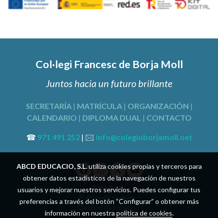
Col·legi Francesc de Borja Moll
Juntos hacia un futuro brillante
SECRETARÍA
|
MATRÍCULA
|
ORGANIZACIÓN
|
CALENDARIO
|
DIPLOMA DUAL
|
CONTACTO
☎
971 491 252
| 🖂
info@colegioborjamoll.net
ABCD EDUCACIO, S.L.
utiliza cookies propias y terceros para
obtener datos estadísticos de la navegación de nuestros
Aviso legal
usuarios y mejorar nuestros servicios. Puedes configurar tus
Política de cookies
preferencias a través del botón “Configurar” o obtener más
Gestión de cookies
información en nuestra
política de cookies
.
Política de privacidad