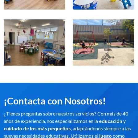
¡Contacta con Nosotros!
¿Tienes preguntas sobre nuestros servicios? Con más de 40
años de experiencia, nos especializamos en la
educación
y
cuidado de los más pequeños
, adaptándonos siempre a las
nuevas necesidades educativas. Utilizamos el
juego
como